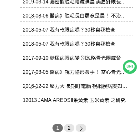
2019-03-14 濃密假睫毛暗藏蟎蟲 美眉針眼長不
停
2018-08-06 醫病》睫毛長白屑竟是蟲！ 不治療
恐成永久性乾眼症
2018-05-07 我有乾眼症嗎？30秒自我檢查
2018-05-07 我有乾眼症嗎？30秒自我檢查
2017-09-10 糖尿病眼病變 別忽略青光眼威脅
2017-03-05 醫病》視力隱形殺手！ 當心青光眼
惡化失明
2016-12-22 壓力大 長期盯電腦 視網膜病變如水
底看世界
12013 JAMA AREDSII葉黃素 玉米黃素 之研究
1
2